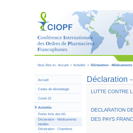
Cookies management panel
C
onférence
I
nternationale
des
O
rdres de
P
harmaciens
F
rancophones
Vous êtes ici :
Accueil
>
Activités
>
Déclaration - Médicaments f
Déclaration 
Accueil
Codes de déontologie
LUTTE CONTRE L
Covid-19
Activités
DECLARATION D
Points forts des AG
DES PAYS FRAN
Déclaration - Médicaments
falsifiés
Déclaration - Chambres