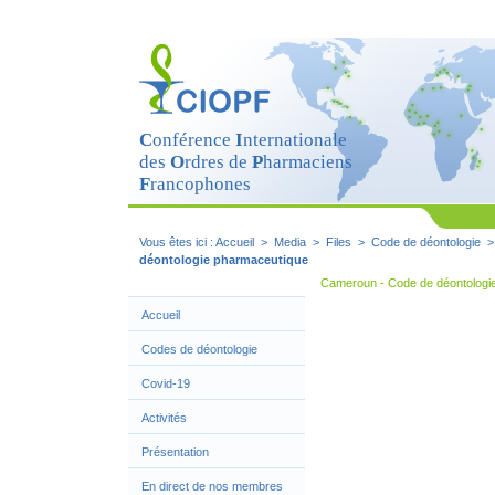
Cookies management panel
C
onférence
I
nternationale
des
O
rdres de
P
harmaciens
F
rancophones
Vous êtes ici :
Accueil
>
Media
>
Files
>
Code de déontologie
déontologie pharmaceutique
Cameroun - Code de déontologi
Accueil
Codes de déontologie
Covid-19
Activités
Présentation
En direct de nos membres