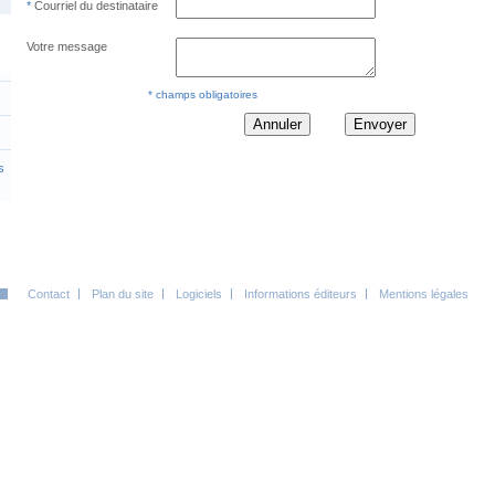
Courriel du destinataire
Votre message
* champs obligatoires
Annuler
Envoyer
s
Contact
Plan du site
Logiciels
Informations éditeurs
Mentions légales