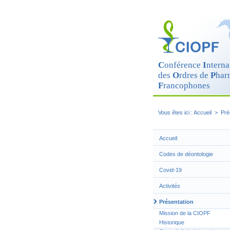
Cookies management panel
C
onférence
I
nterna
des
O
rdres de
P
har
F
rancophones
Vous êtes ici :
Accueil
>
Pré
Accueil
Codes de déontologie
Covid-19
Activités
Présentation
Mission de la CIOPF
Historique