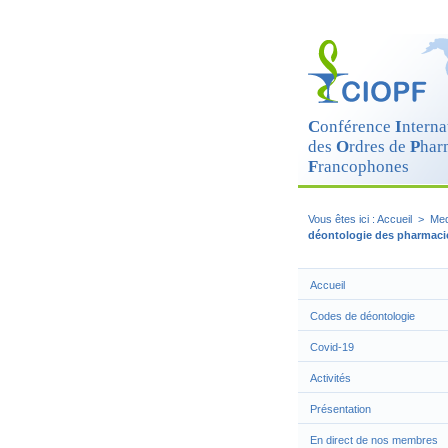
Cookies management panel
C
onférence
I
nterna
des
O
rdres de
P
har
F
rancophones
Vous êtes ici :
Accueil
>
Med
déontologie des pharmaci
Accueil
Codes de déontologie
Covid-19
Activités
Présentation
En direct de nos membres