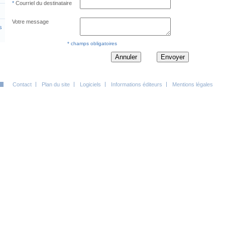
Courriel du destinataire
Votre message
s
* champs obligatoires
Annuler
Envoyer
Contact
Plan du site
Logiciels
Informations éditeurs
Mentions légales