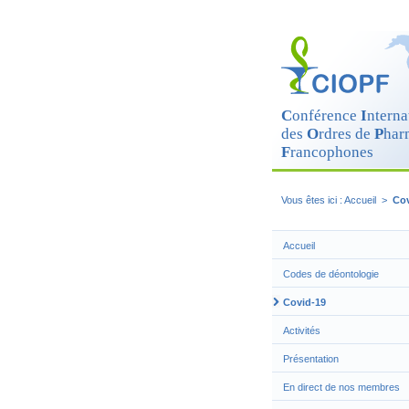
Cookies management panel
C
onférence
I
nterna
des
O
rdres de
P
har
F
rancophones
Vous êtes ici :
Accueil
>
Cov
Accueil
Codes de déontologie
Covid-19
Activités
Présentation
En direct de nos membres