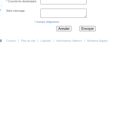
Courriel du destinataire
s
Votre message
* champs obligatoires
Annuler
Envoyer
Contact
Plan du site
Logiciels
Informations éditeurs
Mentions légales