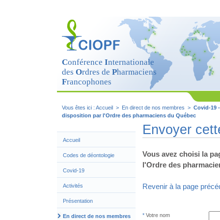
Cookies management panel
C
onférence
I
nternationale
des
O
rdres de
P
harmaciens
F
rancophones
Vous êtes ici :
Accueil
>
En direct de nos membres
>
Covid-19 
disposition par l'Ordre des pharmaciens du Québec
Envoyer cett
Accueil
Vous avez choisi la pa
Codes de déontologie
l'Ordre des pharmacie
Covid-19
Revenir à la page précé
Activités
Présentation
Votre nom
En direct de nos membres